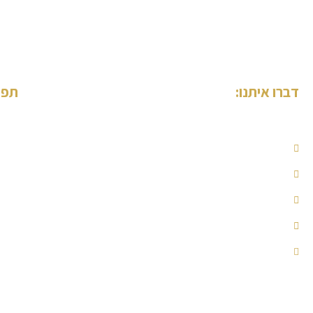
דברו איתנו:
תפר
עמוד
קובי ג'אן
מי א
054-7952000
סוגי
052-6710067
פרוי
המל
kobi@knesharim.co.il
פגיש
בני ברמן 2 מגדל עסקים, עיר ימים, קומה 9, נתניה
הצה
בקרו אותנו בפייסבוק
מפת