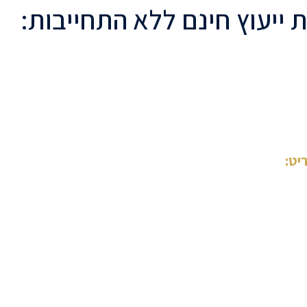
 ייעוץ חינם ללא התחייבות:
יט:
 הבית
נחנו
 עבודות
יקטים
צות
ת היכרות
רת נגישות