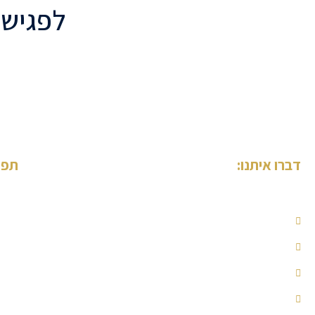
לפגישת
דברו איתנו:
תפר
עמוד
קובי ג'אן
מי א
054-7952000
סוגי
052-6710067
פרוי
המל
kobi@knesharim.co.il
פגיש
בני ברמן 2 מגדל עסקים, עיר ימים, קומה 9, נתניה
הצה