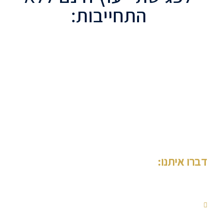
התחייבות:
דברו איתנו:
קובי ג'אן
054-7952000