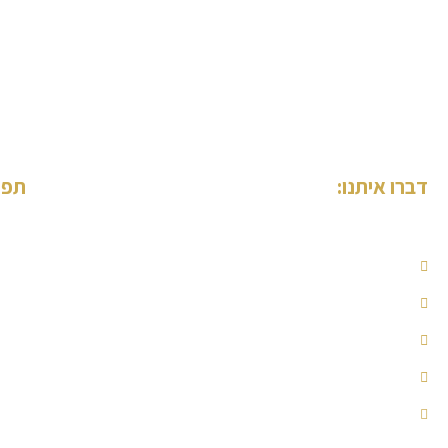
דברו איתנו:
תפר
עמוד
קובי ג'אן
מי א
054-7952000
סוגי
052-6710067
פרוי
המל
kobi@knesharim.co.il
פגיש
בני ברמן 2 מגדל עסקים, עיר ימים, קומה 9, נתניה
הצה
בקרו אותנו בפייסבוק
מפת